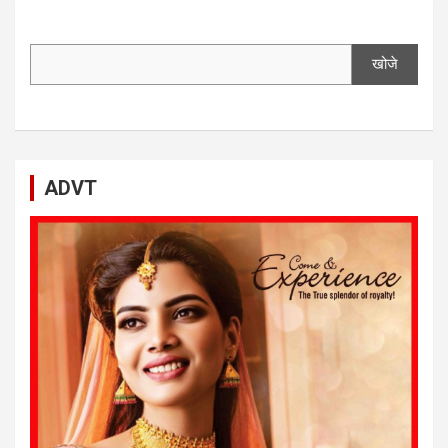
खोजे
ADVT