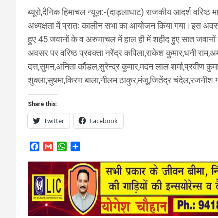
ब्यूरो,दैनिक हिमाचल न्यूज़:-(दाड़लाघाट) राजकीय आदर्श वरिष्ठ माध
अध्यक्षता में प्रातः कालीन सभा का आयोजन किया गया।इस अवसर प
हुए 45 जवानों के व अरुणाचल में हाल ही में शहीद हुए सात जवा
अवसर पर वरिष्ठ प्रवक्ता नरेंद्र कपिला,राकेश कुमार,धनी राम,अमर स
दत्त,सुमन,अनिता कौंडल,सुरेन्द्र कुमार,मदन लाल शर्मा,प्रवीण कु
शुक्ला,सुषमा,किरण बाला,नीलम ठाकुर,मंजू,जितेंद्र चंदेल,रजनीश 
Share this:
Twitter
Facebook
F
G
W
S
a
m
h
h
c
a
a
a
e
i
t
r
b
l
s
e
o
A
o
p
k
p