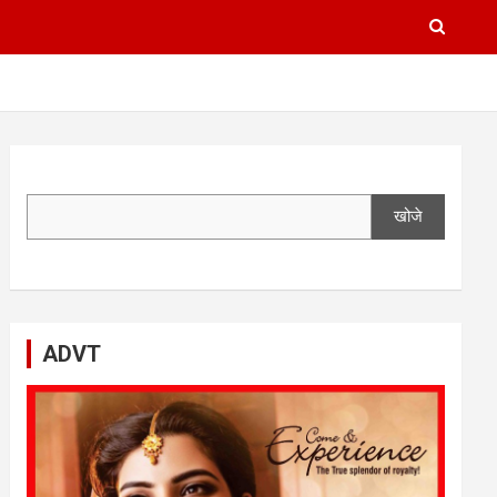
खोजे
ADVT