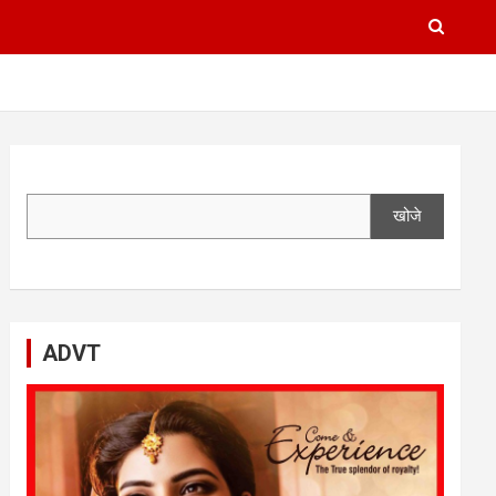
खोजे
ADVT