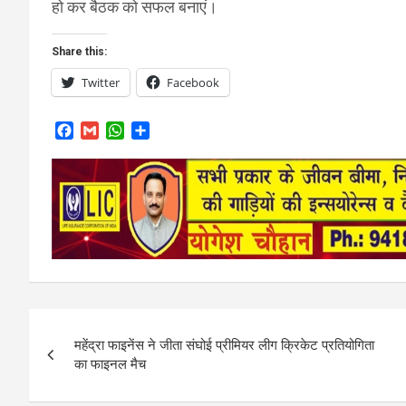
हो कर बैठक को सफल बनाएं।
Share this:
Twitter
Facebook
F
G
W
S
a
m
h
h
c
a
a
a
e
i
t
r
b
l
s
e
o
A
o
p
k
p
Post
महेंद्रा फाइनेंस ने जीता संघोई प्रीमियर लीग क्रिकेट प्रतियोगिता
navigation
का फाइनल मैच