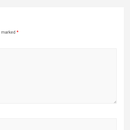
re marked
*