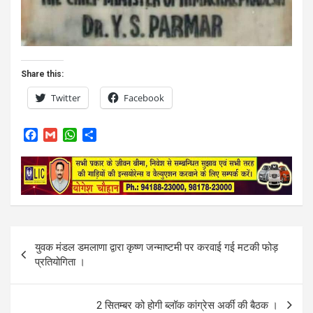
Share this:
Twitter
Facebook
F
G
W
S
a
m
h
h
c
a
a
a
e
i
t
r
b
l
s
e
o
A
o
p
k
p
Post
युवक मंडल डमलाणा द्वारा कृष्ण जन्माष्टमी पर करवाई गई मटकी फोड़
navigation
प्रतियोगिता ।
2 सितम्बर को होगी ब्लॉक कांग्रेस अर्की की बैठक ।