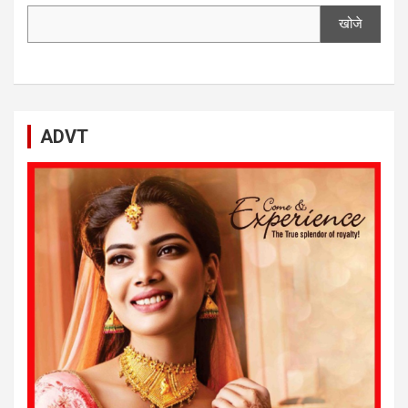
खोजे
ADVT