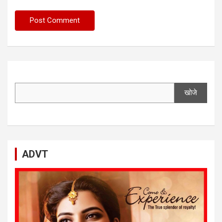
खोजे
ADVT