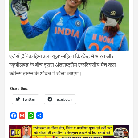
एजेंसी,दैनिक हिमाचल न्यूज़:-महिला क्रिकेट में भारत और
न्‍यूजीलैण्‍ड के बीच दूसरा अंतर्राष्‍ट्रीय एकदिवसीय मैच कल
क्‍वीन्‍स टाउन के ओवल में खेला जाएगा।
Share this:
Twitter
Facebook
F
G
W
S
a
m
h
h
c
a
a
a
e
i
t
r