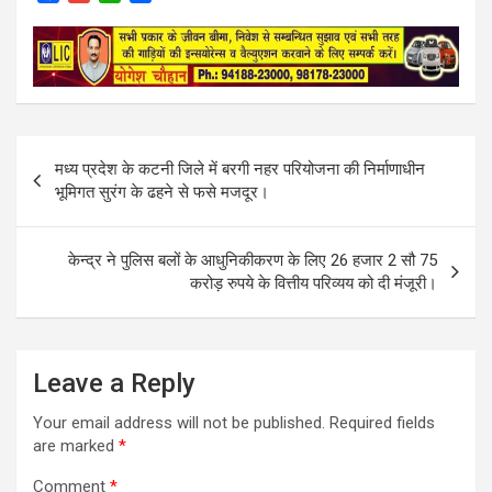
a
m
h
h
c
a
a
a
e
i
t
r
b
l
s
e
o
A
o
p
k
p
Post
मध्य प्रदेश के कटनी जिले में बरगी नहर परियोजना की निर्माणाधीन
navigation
भूमिगत सुरंग के ढहने से फसे मजदूर।
केन्द्र ने पुलिस बलों के आधुनिकीकरण के लिए 26 हजार 2 सौ 75
करोड़ रुपये के वित्तीय परिव्यय को दी मंजूरी।
Leave a Reply
Your email address will not be published.
Required fields
are marked
*
Comment
*