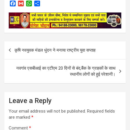
F
G
W
S
a
m
h
h
c
a
a
a
e
i
t
r
b
l
s
e
o
A
o
p
k
p
Post
कृषि नवयुवक मंडल धुंदन ने मनाया राष्ट्रीय युवा सप्ताह
navigation
नवगांव एसबीआई का एटीएम 20 दिनों से बंद,बैंक के ग्राहकों के साथ
स्थानीय लोगों को हुई परेशानी।
Leave a Reply
Your email address will not be published.
Required fields
are marked
*
Comment
*