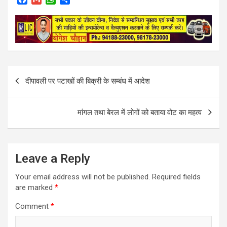
a
m
h
h
c
a
a
a
e
i
t
r
b
l
s
e
o
A
o
p
k
p
Post
दीपावली पर पटाखों की बिक्री के सम्बंध में आदेश
navigation
मांगल तथा बेरल में लोगों को बताया वोट का महत्व
Leave a Reply
Your email address will not be published.
Required fields
are marked
*
Comment
*