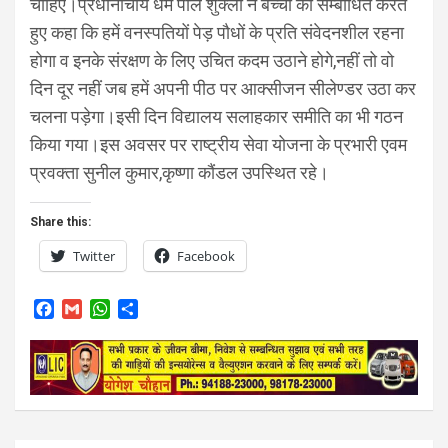
चाहिए।प्रधानाचार्य धर्म पाल शुक्ला ने बच्चों को सम्बोधित करते
हुए कहा कि हमें वनस्पतियों पेड़ पौधों के प्रति संवेदनशील रहना
होगा व इनके संरक्षण के लिए उचित कदम उठाने होगे,नहीं तो वो
दिन दूर नहीं जब हमें अपनी पीठ पर आक्सीजन सीलेण्डर उठा कर
चलना पड़ेगा।इसी दिन विद्यालय सलाहकार समीति का भी गठन
किया गया।इस अवसर पर राष्ट्रीय सेवा योजना के प्रभारी एवम
प्रवक्ता सुनील कुमार,कृष्णा कौंडल उपस्थित रहे।
Share this:
Twitter
Facebook
F
G
W
S
a
m
h
h
c
a
a
a
e
i
t
r
b
l
s
e
o
A
o
p