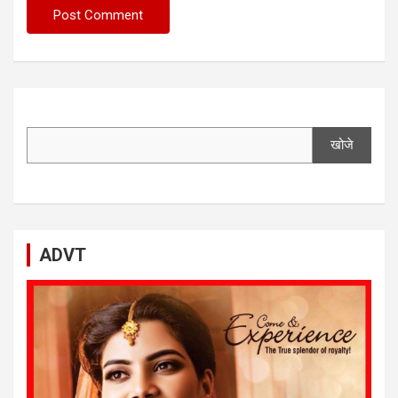
खोजे
ADVT