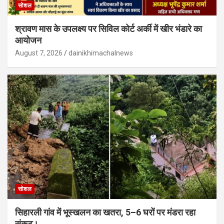
सोशल
श्रावण मास के उपलक्ष्य पर सिविल कोर्ट अर्की में खीर भंडारे का
आयोजन
August 7, 2026
dainikhimachalnews
सोशल
सिहारली गांव में भूस्खलन का खतरा, 5–6 घरों पर मंडरा रहा
संकट।