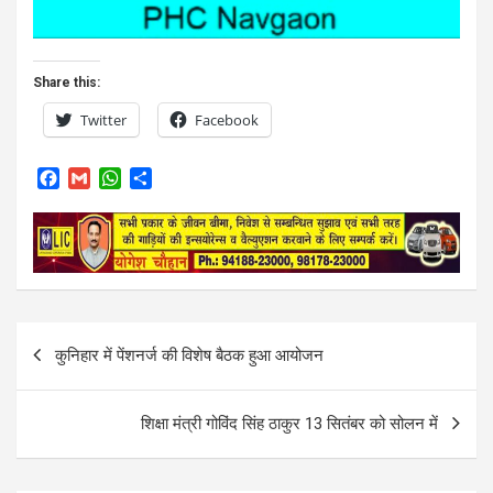
Share this:
Twitter
Facebook
F
G
W
S
a
m
h
h
c
a
a
a
e
i
t
r
b
l
s
e
o
A
o
p
k
p
Post
कुनिहार में पेंशनर्ज की विशेष बैठक हुआ आयोजन
navigation
शिक्षा मंत्री गोविंद सिंह ठाकुर 13 सितंबर को सोलन में