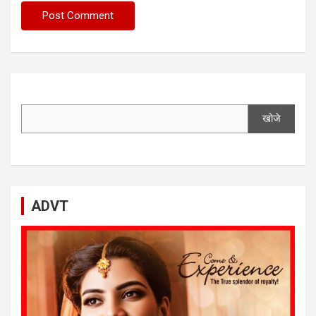
खोजे
ADVT