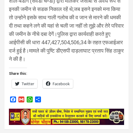
शील-बडोग (सेवडा चण्डी) द्वारा मीलकर जेसीबी से अवैध रूप से
इनकी जमीन से सडक निकाल रहें थे,जब इसने इनको मना किया
तो उन्होने इसके साथ गाली गलोच की व जान से मारने की धमकी
दी तथा कहने लगे की यहां से चली जा नहीं तो तुझे और तेरे परिवार
की जमीन के नीचे दबा देगें।पुलिस द्वारा कार्यवाही करते हुए
आईपीसी की धारा 447,427,504,506,34 के तहत एफआईआर
दर्ज हुई है।मामले की पुष्टि डीएसपी दाड़लाघाट प्रताप सिंह ठाकुर
ने की है।
Share this:
Twitter
Facebook
F
G
W
S
a
m
h
h
c
a
a
a
e
i
t
r
b
l
s
e
o
A