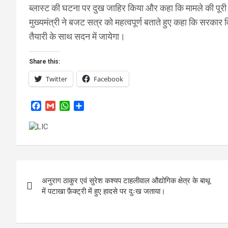
ब्लास्ट की घटना पर दुख जाहिर किया और कहा कि मामले की पूरी र
मुख्यमंत्री ने बजट सत्र को महत्वपूर्ण बताते हुए कहा कि सरकार 
तैयारी के साथ सदन में जायेगा।
Share this:
Twitter
Facebook
F
G
W
S
a
m
h
h
c
a
a
a
e
i
t
r
b
l
s
e
o
A
Post
o
p
k
p
अनुराग ठाकुर एवं सुरेश कश्यप टाहलीवाल औद्योगिक क्षेत्र के बाथू
navigation
में पटाखा फ़ैक्ट्री में हुए हादसे पर दुःख जताया।