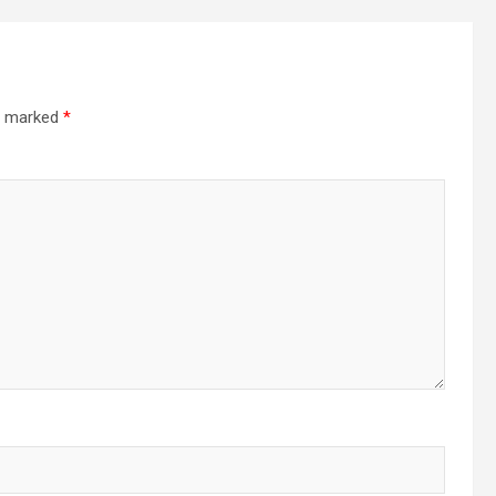
re marked
*