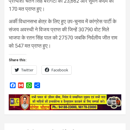
प्रत्याशी चेतन सिंह बरागटा को 23,662 और सुमन कदम को
170 मत प्राप्त हुए।
अर्की विधानसभा क्षेत्र के लिए हुए उप-चुनाव में कांग्रेस पार्टी के
संजय अवस्थी ने विजय प्राप्त की जिन्हें 30790 वोट मिले
भाजपा के रतन सिंह पाल को 27570 जबकि निर्दलीय जीत राम
को 547 मत प्राप्त हुए।
Share this:
Twitter
Facebook
F
G
W
S
a
m
h
h
c
a
a
a
e
i
t
r
b
l
s
e
o
A
o
p
k
p
Post