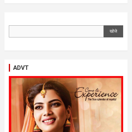
खोजे
ADVT