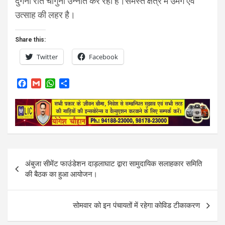
दुगनी रात चौगुनी उन्नति कर रहा है।समस्त क्षेत्र में उमंग एवं
उत्साह की लहर है।
Share this:
Twitter
Facebook
F
G
W
S
a
m
h
h
c
a
a
a
e
i
t
r
b
l
s
e
o
A
o
p
k
p
Post
अंबुजा सीमेंट फाउंडेशन दाड़लाघाट द्वारा सामुदायिक सलाहकार समिति
navigation
की बैठक का हुआ आयोजन।
सोमवार को इन पंचायतों में रहेगा कोविड टीकाकरण