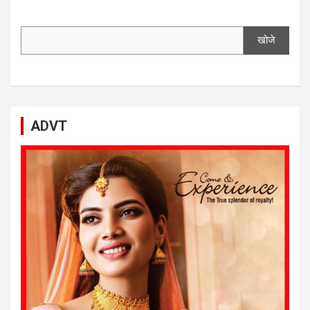
खोजे
ADVT