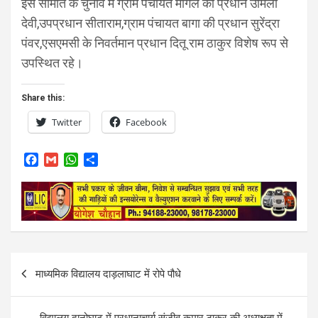
इस समिति के चुनाव में ग्राम पंचायत मांगल की प्रधान उर्मिला
देवी,उपप्रधान सीताराम,ग्राम पंचायत बागा की प्रधान सुरेंद्रा
पंवर,एसएमसी के निवर्तमान प्रधान दितू राम ठाकुर विशेष रूप से
उपस्थित रहे।
Share this:
Twitter
Facebook
F
G
W
S
a
m
h
h
c
a
a
a
e
i
t
r
b
l
s
e
o
A
o
p
k
p
Post
माध्यमिक विद्यालय दाड़लाघाट में रोपे पौधे
navigation
विद्यालय दानोघाट में प्रधानाचार्य संजीव कुमार ठाकुर की अध्यक्षता में