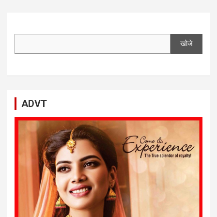
खोजे
ADVT