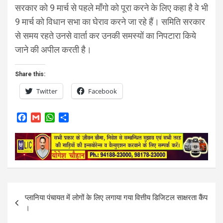
सरकार को 9 मार्च से पहले माँगो को पूरा करने के लिए कहा है वे भी
9 मार्च को विधान सभा का घेराव करने जा रहे हैं। समिति सरकार
से समय रहते उनसे वार्ता कर उनकी समस्यों का निपटारा किये
जाने की अपील करती है।
Share this:
Twitter
Facebook
F
G
W
S
a
m
h
h
c
a
a
a
e
i
t
r
b
l
s
e
o
A
o
p
k
p
Post
प्लानिया पंचायत में लोगों के लिए लगाया गया वित्तीय डिजिटल साक्षरता कैंप
navigation
।