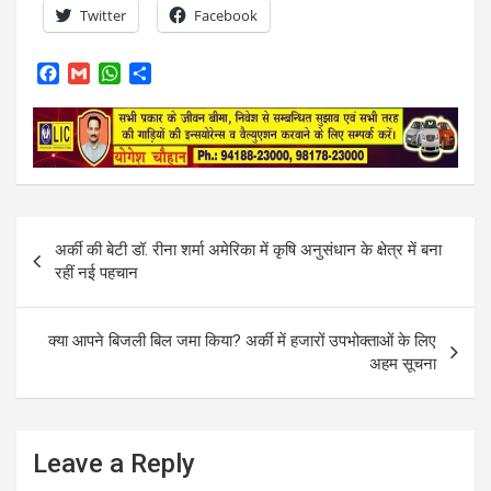
Twitter
Facebook
F
G
W
S
a
m
h
h
c
a
a
a
e
i
t
r
b
l
s
e
o
A
o
p
k
p
Post
अर्की की बेटी डॉ. रीना शर्मा अमेरिका में कृषि अनुसंधान के क्षेत्र में बना
navigation
रहीं नई पहचान
क्या आपने बिजली बिल जमा किया? अर्की में हजारों उपभोक्ताओं के लिए
अहम सूचना
Leave a Reply