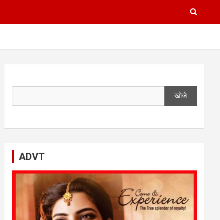
खोजे
ADVT