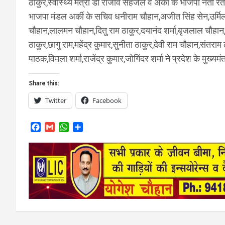
ठाकुर,स्वास्थ्य मंत्री डॉ राजीव सहजल व अर्की के भाजपा नेता रत
भाजपा मंडल अर्की के सचिव धनीराम चौहान,अजीत सिंह सेन,उर्मिला
चौहान,लालमन चौहान,दितु राम ठाकुर,दयानंद शर्मा,बृजलाल चौहान
ठाकुर,छागु राम,महेंद्र कुमार,सुनीता ठाकुर,देवी राम चौहान,संतर
पाठक,विमला शर्मा,राजेंद्र कुमार,जोगिंदर शर्मा ने प्रदेश के मुख
Share this:
Twitter
Facebook
F
G
W
S
a
m
h
h
c
a
a
a
e
i
t
r
b
l
s
e
o
A
o
p
k
p