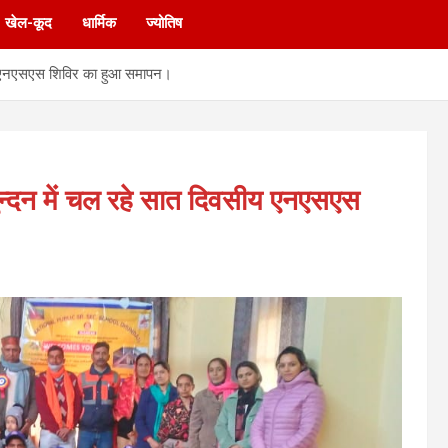
खेल-कूद
धार्मिक
ज्योतिष
ीय एनएसएस शिविर का हुआ समापन।
ुन्दन में चल रहे सात दिवसीय एनएसएस