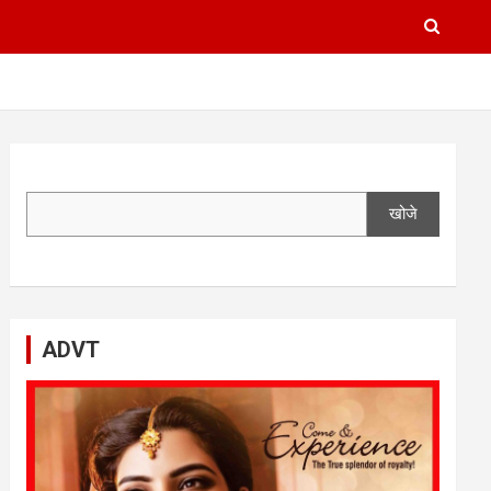
खोजे
ADVT