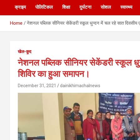
क्राइम
पोलिटिकल
शिक्षा
दुर्घटना
सोशल
स्वास्थ्य
Home
नेशनल पब्लिक सीनियर सेकेंडरी स्कूल धुन्दन में चल रहे सात दिवस
खेल-कूद
नेशनल पब्लिक सीनियर सेकेंडरी स्कूल ध
शिविर का हुआ समापन।
December 31, 2021
dainikhimachalnews