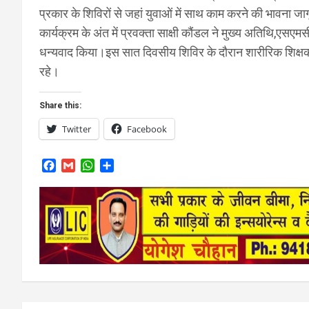
प्रकार के शिविरों से जहां युवाओं में साथ काम करने की भावना जाग
कार्यक्रम के अंत में प्रवक्ता साक्षी कौंडल ने मुख्य अतिथि,एसए
धन्यवाद किया।इस सात दिवसीय शिविर के दौरान शारीरिक शिक्षक 
रहे।
Share this:
Twitter
Facebook
F
G
W
S
a
m
h
h
c
a
a
a
e
i
t
r
b
l
s
e
o
A
o
p
k
p