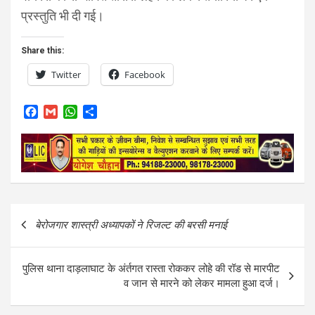
प्रस्तुति भी दी गई।
Share this:
Twitter
Facebook
F
G
W
S
a
m
h
h
c
a
a
a
e
i
t
r
b
l
s
e
o
A
o
p
k
p
Post
बेरोजगार शास्त्री अध्यापकों ने रिजल्ट की बरसी मनाई
navigation
पुलिस थाना दाड़लाघाट के अंर्तगत रास्ता रोककर लोहे की रॉड से मारपीट
व जान से मारने को लेकर मामला हुआ दर्ज।