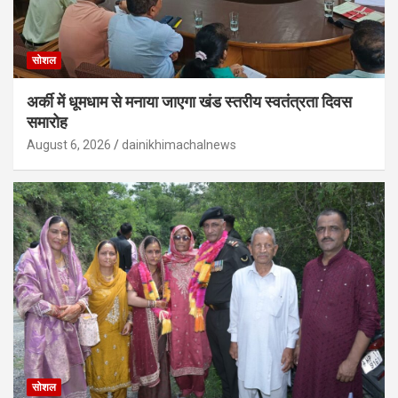
सोशल
अर्की में धूमधाम से मनाया जाएगा खंड स्तरीय स्वतंत्रता दिवस
समारोह
August 6, 2026
dainikhimachalnews
सोशल