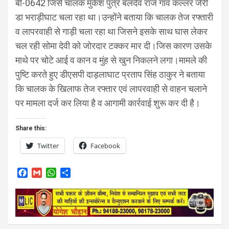
बी-0642 जिसे चालक मुकेश पुत्र बलदेव राज गांव कल्लर जेरी
डा भराड़ीघाट चला रहा था।उन्होंने बताया कि चालक तेज रफ्तारी
व लापरवाही से गाड़ी चला रहा था जिसने इसके साथ घास लेकर
चल रही सोमा देवी को जोरदार टक्कर मार दी।जिस कारण उसके
माथे पर चोटे आई व कान व मुंह से खुन निकलने लगा।मामले की
पुष्टि करते हुए डीएसपी दाड़लाघाट प्रताप सिंह ठाकुर ने बताया
कि चालक के खिलाफ तेज रफ्तार एवं लापरवाही से वाहन चलाने
पर मामला दर्ज कर लिया है व आगामी कार्रवाई शुरू कर दी है।
Share this:
Twitter
Facebook
F
G
W
S
a
m
h
h
c
a
a
a
e
i
t
r
b
l
s
e
o
A