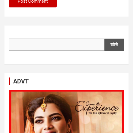
खोजे
ADVT