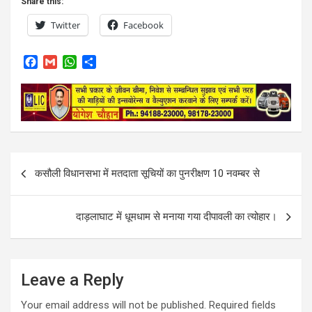
Share this:
Twitter
Facebook
F
G
W
S
a
m
h
h
c
a
a
a
e
i
t
r
b
l
s
e
o
A
o
p
k
p
Post
कसौली विधानसभा में मतदाता सूचियों का पुनरीक्षण 10 नवम्बर से
navigation
दाड़लाघाट में धूमधाम से मनाया गया दीपावली का त्योहार।
Leave a Reply
Your email address will not be published.
Required fields