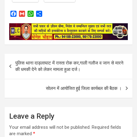
F
G
W
S
a
m
h
h
c
a
a
a
e
i
t
r
b
l
s
e
o
A
o
p
k
p
Post
पुलिस थाना दाड़लाघाट में रास्ता रोक कर,गाली गलौज व जान से मारने
navigation
की धमकी देने को लेकर मामला हुआ दर्ज।
सोलन में आयोजित हुई जिला कार्यबल की बैठक ।
Leave a Reply
Your email address will not be published.
Required fields
are marked
*