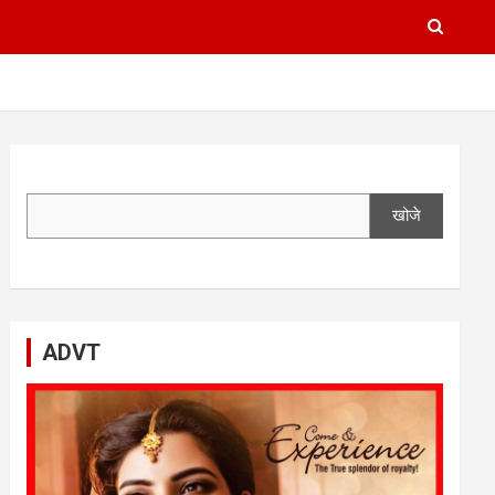
खोजे
ADVT