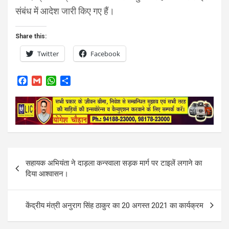
संबंध में आदेश जारी किए गए हैं।
Share this:
Twitter
Facebook
F
G
W
S
a
m
h
h
c
a
a
a
e
i
t
r
b
l
s
e
o
A
o
p
k
p
Post
सहायक अभियंता ने दाड़ला कन्स्वाला सड़क मार्ग पर टाइलें लगाने का
navigation
दिया आश्वासन।
केंद्रीय मंत्री अनुराग सिंह ठाकुर का 20 अगस्त 2021 का कार्यक्रम