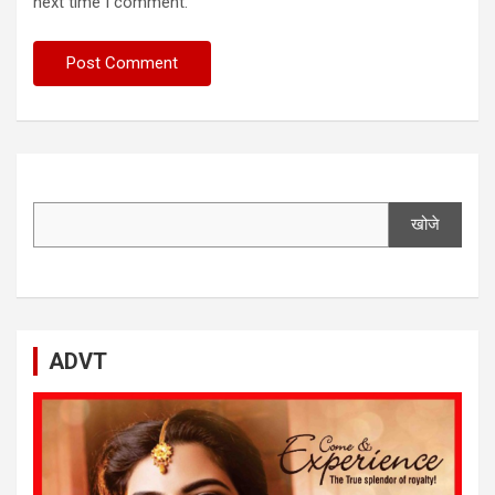
next time I comment.
खोजे
ADVT