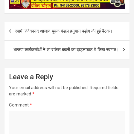
e
i
t
r
b
l
s
e
o
A
o
p
k
p
Post
स्वामी विवेकानंद आजाद युवक मंडल हनुमान बड़ोग की हुई बैठक।
navigation
भाजपा कार्यकर्ताओं ने डा राकेश बबली का दाड़लाघाट में किया स्वागत।
Leave a Reply
Your email address will not be published.
Required fields
are marked
*
Comment
*