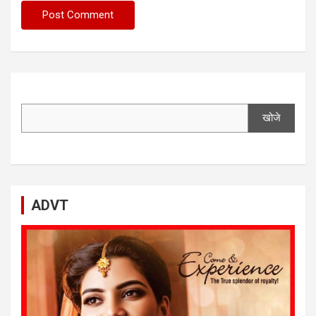
खोजे
ADVT