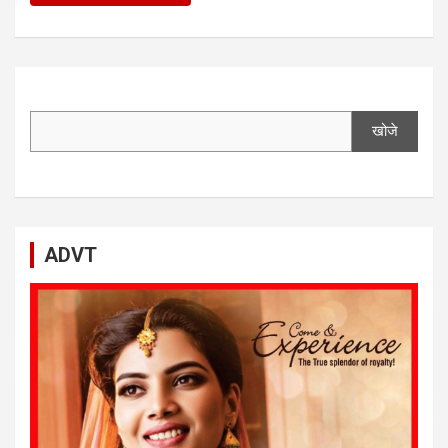
खोजे
ADVT