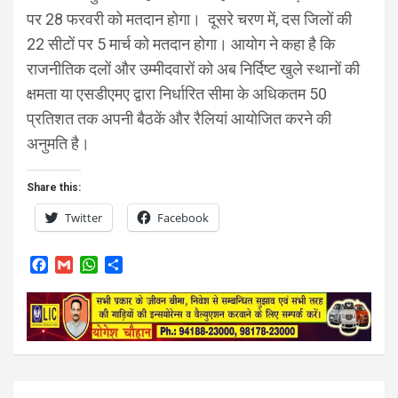
पर 28 फरवरी को मतदान होगा। दूसरे चरण में, दस जिलों की
22 सीटों पर 5 मार्च को मतदान होगा। आयोग ने कहा है कि
राजनीतिक दलों और उम्मीदवारों को अब निर्दिष्ट खुले स्थानों की
क्षमता या एसडीएमए द्वारा निर्धारित सीमा के अधिकतम 50
प्रतिशत तक अपनी बैठकें और रैलियां आयोजित करने की
अनुमति है।
Share this:
Twitter
Facebook
F
G
W
S
a
m
h
h
c
a
a
a
e
i
t
r
b
l
s
e
o
A
o
p
k
p
Post