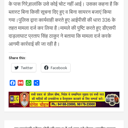
के पास गिरे,हालांकि उसे कोई चोट नहीं आई। उसका कहना है कि
ब्लास्ट बिना किसी सूचना दिए हुए व बिना सायरन बजाएं किया
गया।पुलिस द्वारा कार्यवाही करते हुए आईपीसी की धारा 336 के
तहत मामला दर्ज कर लिया है।मामले की पुष्टि करते हुए डीएसपी
दाड़लाघाट प्रताप सिंह ठाकुर ने बताया कि मामला दर्ज करके
आगमी कार्रवाई की जा रही है।
Share this:
Twitter
Facebook
F
G
W
S
a
m
h
h
c
a
a
a
e
i
t
r
b
l
s
e
o
A
o
p
k
p
Post