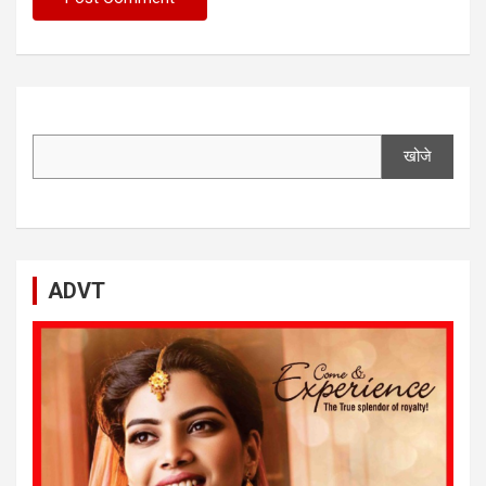
खोजे
ADVT