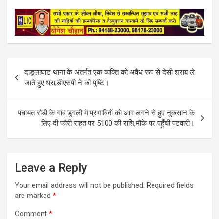
a
m
h
h
c
a
a
a
e
i
t
r
b
l
s
e
o
A
o
p
k
p
Post
दाड़लाघाट थाना के अंतर्गत एक व्यक्ति को अवैध रूप से देसी शराब ले
navigation
जाते हुए धरा,डीएसपी ने की पुष्टि।
पंचायत रौडी के गांव डुगली में प्रभावितों को आग लगने से हुए नुकसान के
लिए दी फौरी राहत पर 5100 की राशि,मौके पर पहुँची पटवारी।
Leave a Reply
Your email address will not be published.
Required fields
are marked
*
Comment
*