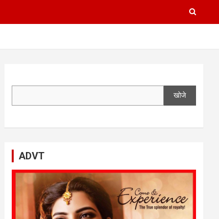
खोजे
ADVT