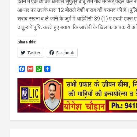
इतने में एक व्यक्ति धमर्पल सुपुत्र बाबू राम गांव मंगरूर पैद
आधार पर उसके पास 12 बोतले देशी शराब की बरामद की है।पुलिस 
शराब रखना व ले जाने के जुर्म में आईपीसी 39 (1) ए एचपी एक्स 
ठाकुर ने पुष्टि करते हुए बताया कि आरोपी के खिलाफ आबकारी अ
Share this:
Twitter
Facebook
F
G
W
S
a
m
h
h
c
a
a
a
e
i
t
r
b
l
s
e
o
A
o
p
k
p
Post