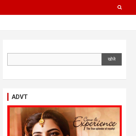
खोजे
ADVT