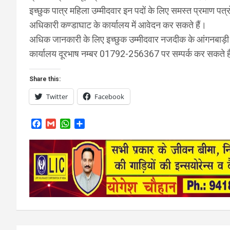
इच्छुक पात्र महिला उम्मीदवार इन पदों के लिए समस्त प्रमाण पत
अधिकारी कण्डाघाट के कार्यालय में आवेदन कर सकते हैं।
अधिक जानकारी के लिए इच्छुक उम्मीदवार नजदीक के आंगनबाड़ी
कार्यालय दूरभाष नम्बर 01792-256367 पर सम्पर्क कर सकते ह
Share this:
Twitter
Facebook
F
G
W
S
a
m
h
h
c
a
a
a
e
i
t
r
b
l
s
e
o
A
o
p
k
p