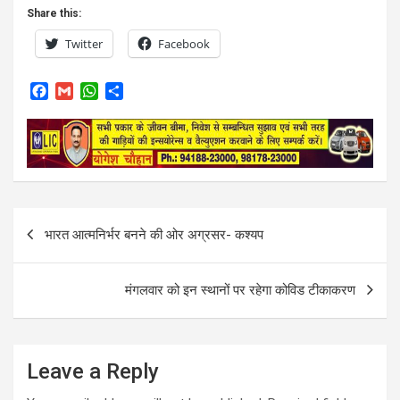
Share this:
Twitter
Facebook
F
G
W
S
a
m
h
h
c
a
a
a
e
i
t
r
b
l
s
e
o
A
o
p
k
p
Post
भारत आत्मनिर्भर बनने की ओर अग्रसर- कश्यप
navigation
मंगलवार को इन स्थानों पर रहेगा कोविड टीकाकरण
Leave a Reply