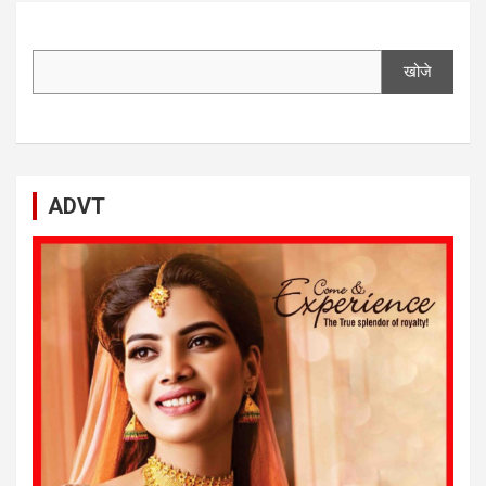
खोजे
ADVT