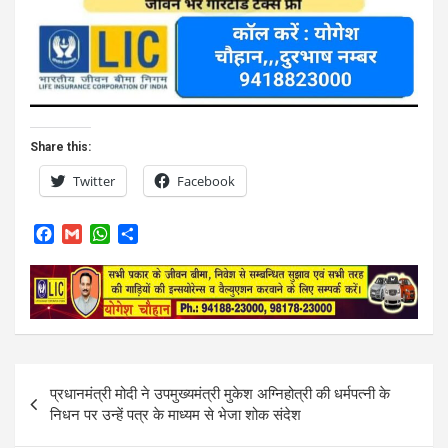
Share this:
Twitter
Facebook
F
G
W
S
a
m
h
h
c
a
a
a
e
i
t
r
b
l
s
e
o
A
o
p
k
p
Post
प्रधानमंत्री मोदी ने उपमुख्यमंत्री मुकेश अग्निहोत्री की धर्मपत्नी के
navigation
निधन पर उन्हें पत्र के माध्यम से भेजा शोक संदेश