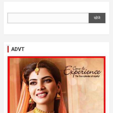
खोजे
ADVT