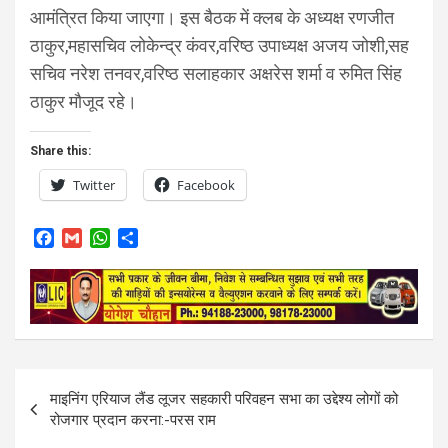
आमंत्रित किया जाएगा। इस बैठक में क्लब के अध्यक्ष रणजीत
ठाकुर,महासचिव लोकेन्द्र कंवर,वरिष्ठ उपाध्यक्ष अजय जोशी,सह
सचिव नरेश तनवर,वरिष्ठ सलाहकार अक्षरेस शर्मा व रुमित सिंह
ठाकुर मौजूद रहे।
Share this:
Twitter
Facebook
F
G
W
S
a
m
h
h
c
a
a
a
e
i
t
r
b
l
s
e
o
A
o
p
k
p
Post
माइनिंग एरियाज लैंड लूजर सहकारी परिवहन सभा का उद्देश्य लोगों को
navigation
रोजगार प्रदान करना:-परस राम