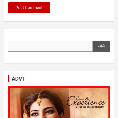
खोजे
ADVT