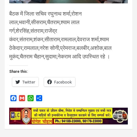
बैठक में जिला सचिव रघुनाथ शर्मा,रोशन
लाल,भवानी,सीसराम,चैतराम,श्याम लाल
गर्ग,शेरसिंह,संतराम,राजेंद्र
कंवर,संतराम,शंकर,सीताराम,रामलाल,देवराज शर्मा,श्याम
ठेकेदार,रामलाल,नरेश सोनी,प्रेमराज,बलबीर,अशोक,बाल
मुकंद,चैतराम चैहान,सुदामा,नेकराम आदि उपस्थित रहे ।
Share this:
Twitter
Facebook
F
G
W
S
a
m
h
h
c
a
a
a
e
i
t
r
b
l
s
e
o
A
o
p