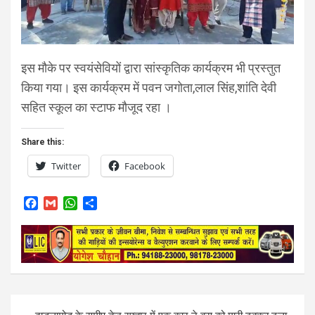
इस मौके पर स्वयंसेवियों द्वारा सांस्कृतिक कार्यक्रम भी प्रस्तुत
किया गया। इस कार्यक्रम में पवन जगोता,लाल सिंह,शांति देवी
सहित स्कूल का स्टाफ मौजूद रहा ।
Share this:
Twitter
Facebook
F
G
W
S
a
m
h
h
c
a
a
a
e
i
t
r
b
l
s
e
o
A
o
p
k
p
Post