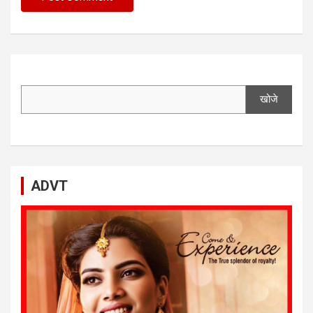
खोजे
ADVT