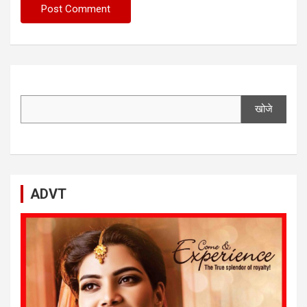
खोजे
ADVT