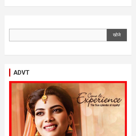
खोजे
ADVT