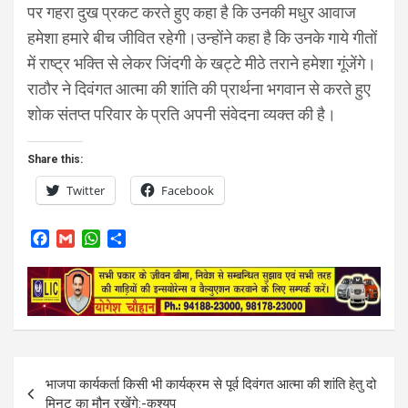
पर गहरा दुख प्रकट करते हुए कहा है कि उनकी मधुर आवाज
हमेशा हमारे बीच जीवित रहेगी।उन्होंने कहा है कि उनके गाये गीतों
में राष्ट्र भक्ति से लेकर जिंदगी के खट्टे मीठे तराने हमेशा गूंजेंगे।
राठौर ने दिवंगत आत्मा की शांति की प्रार्थना भगवान से करते हुए
शोक संतप्त परिवार के प्रति अपनी संवेदना व्यक्त की है।
Share this:
Twitter
Facebook
F
G
W
S
a
m
h
h
c
a
a
a
e
i
t
r
b
l
s
e
o
A
o
p
k
p
Post
भाजपा कार्यकर्ता किसी भी कार्यक्रम से पूर्व दिवंगत आत्मा की शांति हेतु दो
navigation
मिनट का मौन रखेंगे:-कश्यप