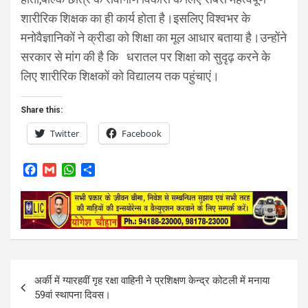
शारीरिक शिक्षक का ही कार्य होता है।इसलिए विश्वभर के
मनोवैज्ञानिकों ने क्रीडा को शिक्षा का मूल आधार बताया है।उन्होंने
सरकार से मांग की है कि धरातल पर शिक्षा को सुदृढ़ करने के
लिए शारीरिक शिक्षकों को विद्यालय तक पहुंचाएं।
Share this:
Twitter
Facebook
F
G
W
S
a
m
h
h
c
a
a
a
e
i
t
r
b
l
s
e
o
A
o
p
k
p
Post
अर्की में ग्यारहवीं गृह रक्षा वाहिनी ने प्रशिक्षण केन्द्र कोटली में मनाया
navigation
59वां स्थापना दिवस।