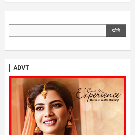
खोजे
ADVT