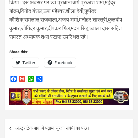
किया।इस अवसर पर उप प्रधानाचार्य प्रकाश शर्मा,महेंद्र
गौतम,विनोद बंसल,उमा महेश्वर,शीला देवी,पुष्पेंद्र
कौशिक,रामलाल,राजबाला,अजय शर्मा,मनोहर शास्त्री,कुलदीप
कुमार,जोगिंदर कुमार,दीपंकर गिल,मदन सिंह,ज्वाला दास सहित
समस्त अध्यापक तथा स्टाफ उपस्थित रहे।
Share this:
Twitter
Facebook
F
G
W
S
a
m
h
h
c
a
a
a
e
i
t
r
b
l
s
e
o
A
o
p
k
p
Post
अल्ट्राटेक बागा में पढ़ाया सुरक्षा संबंधी का पाठ।
navigation