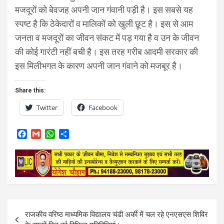
मजदूरों को बेवजह अपनी जान गंवानी पड़ी है। इस सबसे यह
स्पष्ट है कि ठेकेदारों व मालिकों को खुली छूट है। इस से आम
जनता व मजदूरों का जीवन संकट में पड़ गया है व उन के जीवन
की कोई गारंटी नहीं बची है। इस तरह गरीब आदमी सरकार की
इस मिलीभगत के कारण अपनी जान गंवाने को मजबूर है।
Share this:
Twitter
Facebook
F
G
W
S
a
m
h
h
c
a
a
a
e
i
t
r
b
l
s
e
o
A
o
p
k
p
Post
राजकीय वरिष्ठ माध्यमिक विद्यालय चंडी अर्की में चल रहे एनएसएस शिविर
navigation