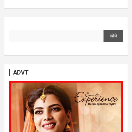
खोजे
ADVT