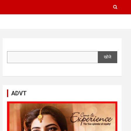
खोजे
ADVT