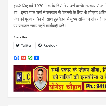
इसके लिए वर्ष 1970 में कर्मचारियों ने संघर्स करके सरकार से कर्म
था। इन्दर पाल शर्मा ने सरकार से पैशनरो के लिए भी शीग्रह अध
संघ की मुख्य सचिव के साथ हुई बैठक में मुख्य सचिव ने संघ को जल
पर सरकार समय रहते कार्यवाही करे।
Share this:
Twitter
Facebook
F
G
W
S
a
m
h
h
c
a
a
a
e
i
t
r
b
l
s
e
o
A
o
p
k
p