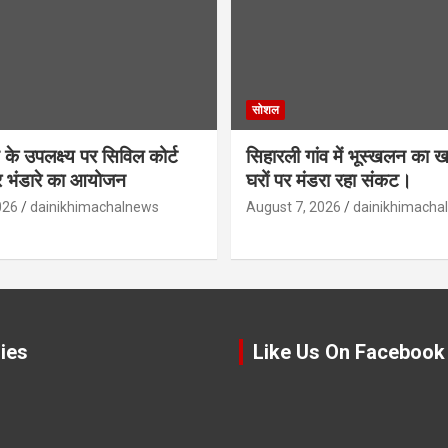
सोशल
के उपलक्ष्य पर सिविल कोर्ट
सिहारली गांव में भूस्खलन का
ीर भंडारे का आयोजन
घरों पर मंडरा रहा संकट।
026
dainikhimachalnews
August 7, 2026
dainikhimacha
ies
Like Us On Facebook