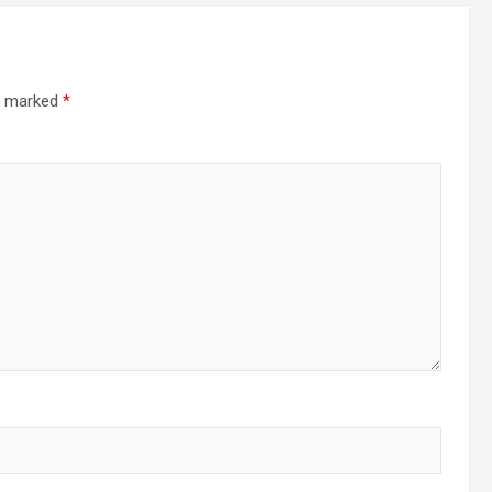
re marked
*