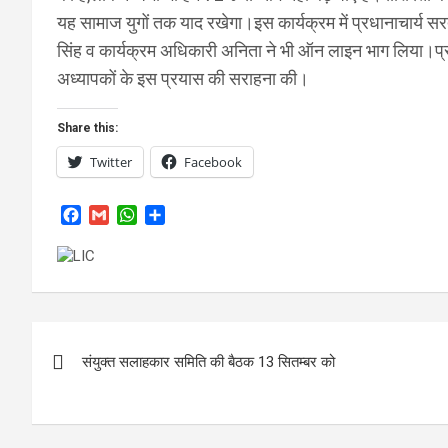
यह सामाज युगों तक याद रखेगा।इस कार्यक्रम में प्रधानाचार्य सर
सिंह व कार्यक्रम अधिकारी अनिता ने भी ऑन लाइन भाग लिया।प्रध
अध्यापकों के इस प्रयास की सराहना की।
Share this:
Twitter
Facebook
F
G
W
S
a
m
h
h
c
a
a
a
e
i
t
r
b
l
s
e
o
A
Post
o
p
k
p
संयुक्त सलाहकार समिति की बैठक 13 सितम्बर को
navigation